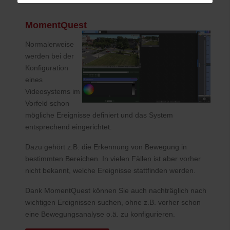
MomentQuest
Normalerweise
werden bei der
Konfiguration
eines
Videosystems im
Vorfeld schon
mögliche Ereignisse definiert und das System
entsprechend eingerichtet.
Dazu gehört z.B. die Erkennung von Bewegung in
bestimmten Bereichen. In vielen Fällen ist aber vorher
nicht bekannt, welche Ereignisse stattfinden werden.
Dank MomentQuest können Sie auch nachträglich nach
wichtigen Ereignissen suchen, ohne z.B. vorher schon
eine Bewegungsanalyse o.ä. zu konfigurieren.